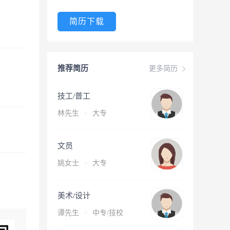
简历下载
推荐简历
更多简历
技工/普工
林先生
·
大专
文员
姚女士
·
大专
美术/设计
谭先生
·
中专/技校