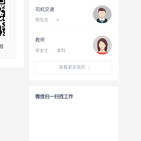
司机交通
师先生
·
0
教师
息
宋女士
·
本科
查看更多简历
微信扫一扫找工作