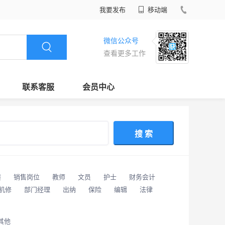
我要发布
移动端
微信公众号
查看更多工作
联系客服
会员中心
搜 索
潢
销售岗位
教师
文员
护士
财务会计
/机修
部门经理
出纳
保险
编辑
法律
其他