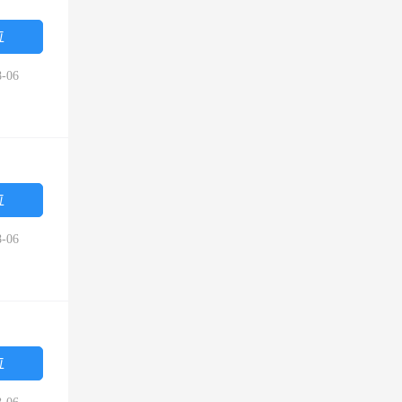
位
-06
位
-06
位